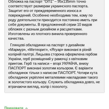
Обложка на паспорт "ОП1" – 95х135mm точно
соответствует размерам украинского паспорта.
Защитит его от преждевременного износа и
повреждений. Особенно необходима тем, кому по
роду деятельности приходится постоянно иметь при
себе документы. В предложенной серии 10 видов
обложек с разным дизайном и расцветками.
Изготовлены из плотного винила проверенного
качества.
Глянцеві обкладинки на паспорт з дизайном
«Мармур», «Метеорит», «Ягуар» виконані в різній
колірній палітрі. Лицьова сторона оформлена гербом
України, герб розміщений у рамочці з квітковим
принтом. Герб та написи – вгорі УКРАЇНА, внизу
ПАСПОРТ виконані золотим кольором. Є варіанти
обкладинок тільки з написом ПАСПОРТ. Чотири кута
обкладинок укріплені металевими накладками такого
ж золотистого кольору. Служить обкладинка довго, не
втрачаючи вигляд, колір і позолоту.
Приховати