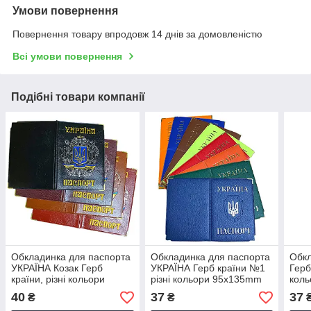
Умови повернення
Повернення товару впродовж 14 днів за домовленістю
Всі умови повернення
Подібні товари компанії
Обкладинка для паспорта
Обкладинка для паспорта
Обкл
УКРАЇНА Козак Герб
УКРАЇНА Герб країни №1
Герб
країни, різні кольори
різні кольори 95х135mm
кол
95х135mm.
40
37
37
₴
₴