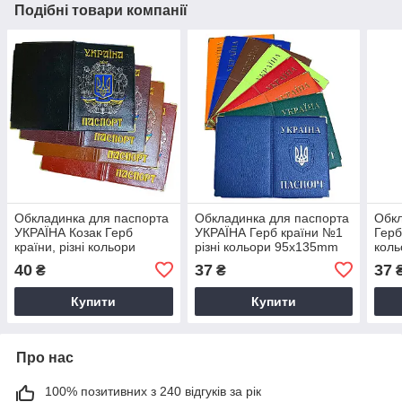
Подібні товари компанії
Обкладинка для паспорта
Обкладинка для паспорта
Обкл
УКРАЇНА Козак Герб
УКРАЇНА Герб країни №1
Герб
країни, різні кольори
різні кольори 95х135mm
кол
95х135mm.
40
37
37
₴
₴
Купити
Купити
Про нас
100% позитивних з 240 відгуків за рік