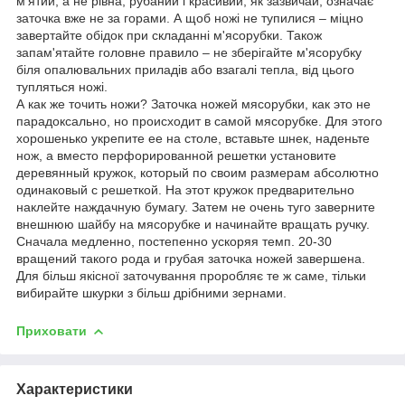
м'ятий, а не рівна, рубаний і красивий, як зазвичай, означає
заточка вже не за горами. А щоб ножі не тупилися – міцно
завертайте обідок при складанні м'ясорубки. Також
запам'ятайте головне правило – не зберігайте м'ясорубку
біля опалювальних приладів або взагалі тепла, від цього
тупляться ножі.
А как же точить ножи? Заточка ножей мясорубки, как это не
парадоксально, но происходит в самой мясорубке. Для этого
хорошенько укрепите ее на столе, вставьте шнек, наденьте
нож, а вместо перфорированной решетки установите
деревянный кружок, который по своим размерам абсолютно
одинаковый с решеткой. На этот кружок предварительно
наклейте наждачную бумагу. Затем не очень туго заверните
внешнюю шайбу на мясорубке и начинайте вращать ручку.
Сначала медленно, постепенно ускоряя темп. 20-30
вращений такого рода и грубая заточка ножей завершена.
Для більш якісної заточування проробляє те ж саме, тільки
вибирайте шкурки з більш дрібними зернами.
Приховати
Характеристики