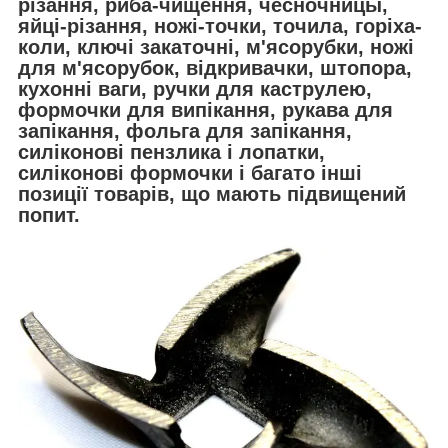
різання, риба-чищення, чесночницы,
яйці-різання, ножі-точки, точила, горіха-
коли, ключі закаточні, м'ясорубки, ножі
для м'ясорубок, відкривачки, штопора,
кухонні ваги, ручки для каструлею,
формочки для випікання, рукава для
запікання, фольга для запікання,
силіконові пензлика і лопатки,
силіконові формочки і багато інші
позиції товарів, що мають підвищений
попит.