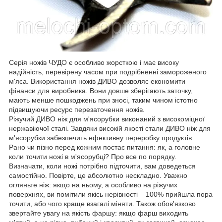
Серія ножів ЧУДО є особливо жорсткою і має високу
надійність, перевірену часом при подрібненні замороженого
м'яса. Використання ножів ДИВО дозволяє економити
фінанси для виробника. Вони довше зберігають заточку,
мають менше пошкоджень при зносі, таким чином істотно
підвищуючи ресурс перезаточення ножів.
Ріжучий ДИВО ніж для м'ясорубки виконаний з високоміцної
нержавіючої сталі. Завдяки високій якості стали ДИВО ніж для
м'ясорубки забезпечить ефективну переробку продуктів.
Рано чи пізно перед кожним постає питання: як, а головне
коли точити ножі в м'ясорубці? Про все по порядку.
Визначати, коли ножі потрібно підточити, вам доведеться
самостійно. Повірте, це абсолютно нескладно. Уважно
огляньте ніж: якщо на ньому, а особливо на ріжучих
поверхнях, ви помітили якісь нерівності – 100% прийшла пора
точити, або чого краще взагалі міняти. Також обов'язково
звертайте увагу на якість фаршу: якщо фарш виходить