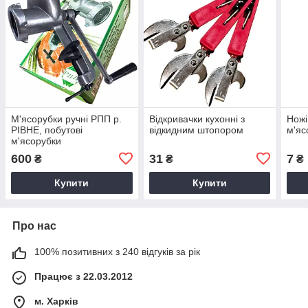
М'ясорубки ручні РПП р.
Відкривачки кухонні з
Ножі
РІВНЕ, побутові
відкидним штопором
м'яс
м'ясорубки
600
31
7
₴
₴
₴
Купити
Купити
Про нас
100% позитивних з 240 відгуків за рік
Працює з 22.03.2012
м. Харків