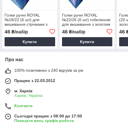
Голки ручні ROYAL
Голки ручні ROYAL
Голк
№18/22 (6 шт) для
№22/26 (6 шт) гобеленові
(20 
вишивання стрічками з
для вишивання з золотим
золо
золотим вушком
вушком
46
46
46
₴/набір
₴/набір
₴
Купити
Купити
Про нас
100% позитивних з 240 відгуків за рік
Працює з 22.03.2012
м. Харків
Харків, Україна
Контакти
Сьогодні працює з 08:00 до 17:00
Показати весь графік роботи