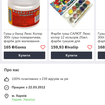
Гуаш у банці Люкс Колор
Фарби гуаш САЛЮТ Люкс
Гуаш
300г гуаш помаранчева,
колор 12 кольорів 25мл,
300г
фарби для малювання.
фарби гуашові для
фар
малювання
165
159,93
168
₴/банка
₴/набір
Купити
Купити
Про нас
100% позитивних з 239 відгуків за рік
Працює з 22.03.2012
м. Харків
Харків, Україна